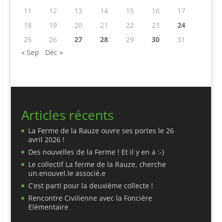
11
12
13
14
15
16
17
18
19
20
21
22
23
24
25
26
27
28
29
30
31
« Sep
Déc »
Articles récents
La Ferme de la Rauze ouvre ses portes le 26
avril 2026 !
Des nouvelles de la Ferme ! Et il y en a :-)
Le collectif La ferme de la Rauze, cherche
un.enouvel.le associé.e
C’est parti pour la deuxième collecte !
Rencontre Civilienne avec la Foncière
Elémentaire