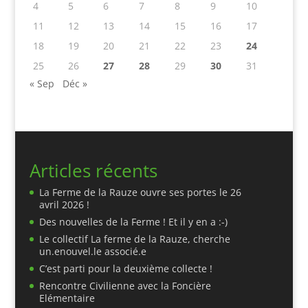
4
5
6
7
8
9
10
11
12
13
14
15
16
17
18
19
20
21
22
23
24
25
26
27
28
29
30
31
« Sep
Déc »
Articles récents
La Ferme de la Rauze ouvre ses portes le 26
avril 2026 !
Des nouvelles de la Ferme ! Et il y en a :-)
Le collectif La ferme de la Rauze, cherche
un.enouvel.le associé.e
C’est parti pour la deuxième collecte !
Rencontre Civilienne avec la Foncière
Elémentaire