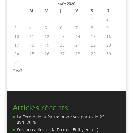
août 2026
L
M
M
J
V
S
D
1
2
3
4
5
6
7
8
9
10
11
12
13
14
15
16
17
18
19
20
21
22
23
24
25
26
27
28
29
30
31
« Avr
Articles récents
La Ferme de la Rauze ouvre ses portes le 26
avril 2026 !
Des nouvelles de la Ferme ! Et il y en a :-)